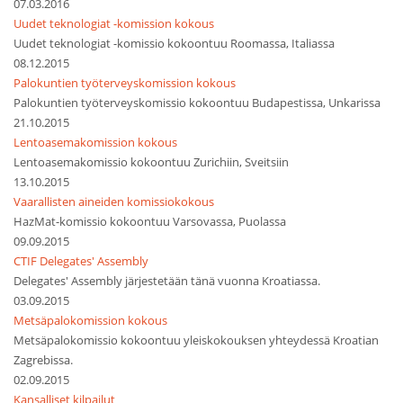
07.03.2016
Uudet teknologiat -komission kokous
Uudet teknologiat -komissio kokoontuu Roomassa, Italiassa
08.12.2015
Palokuntien työterveyskomission kokous
Palokuntien työterveyskomissio kokoontuu Budapestissa, Unkarissa
21.10.2015
Lentoasemakomission kokous
Lentoasemakomissio kokoontuu Zurichiin, Sveitsiin
13.10.2015
Vaarallisten aineiden komissiokokous
HazMat-komissio kokoontuu Varsovassa, Puolassa
09.09.2015
CTIF Delegates' Assembly
Delegates' Assembly järjestetään tänä vuonna Kroatiassa.
03.09.2015
Metsäpalokomission kokous
Metsäpalokomissio kokoontuu yleiskokouksen yhteydessä Kroatian
Zagrebissa.
02.09.2015
Kansalliset kilpailut