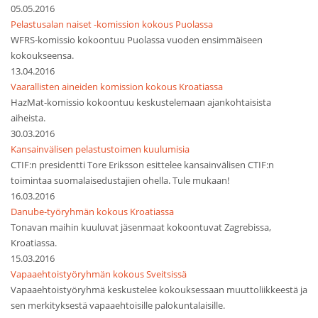
05.05.2016
Pelastusalan naiset -komission kokous Puolassa
WFRS-komissio kokoontuu Puolassa vuoden ensimmäiseen
kokoukseensa.
13.04.2016
Vaarallisten aineiden komission kokous Kroatiassa
HazMat-komissio kokoontuu keskustelemaan ajankohtaisista
aiheista.
30.03.2016
Kansainvälisen pelastustoimen kuulumisia
CTIF:n presidentti Tore Eriksson esittelee kansainvälisen CTIF:n
toimintaa suomalaisedustajien ohella. Tule mukaan!
16.03.2016
Danube-työryhmän kokous Kroatiassa
Tonavan maihin kuuluvat jäsenmaat kokoontuvat Zagrebissa,
Kroatiassa.
15.03.2016
Vapaaehtoistyöryhmän kokous Sveitsissä
Vapaaehtoistyöryhmä keskustelee kokouksessaan muuttoliikkeestä ja
sen merkityksestä vapaaehtoisille palokuntalaisille.