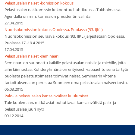
Pelastusalan naiset -komission kokous
Pelastusalan naiskomissio kokoontuu huhtikuussa Tukholmassa.
Agendalla on mm. komission presidentin valinta.
27.04.2015
Nuorisokomission kokous Opolessa, Puolassa (93. IJKL)
Nuorisokomission seuraava kokous (93. IJKL) järjestetään Opolessa,
Puolassa 17.-19.4.2015.
17.04.2015
Pelastusalan naiset -seminaari
Seminaari on suunnattu kaikille pelastusalan naisille ja miehille, joita
aihe kiinnostaa. Kohderyhmänä on erityisesti vapaaehtoisena tai työn
puolesta pelastustoimessa toimivat naiset. Seminaarin yhtenä
tarkoituksena on perustaa Suomeen oma pelastusalan naisverkosto.
06.03.2015
Palo- ja pelastusalan kansainväliset kuulumiset
Tule kuulemaan, mitkä asiat puhuttavat kansainvälistä palo- ja
pelastusalaa juuri nyt!
09.12.2014