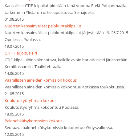
Kansalliset CTIF-kilpailut pidetään tänä vuonna Etelä-Pohjanmaalla,
tarkemmin Ylistaron urheilupuistossa Seinäjoella.
01.08.2015
Nuorten kansainväliset palokuntakilpailut
Nuorten kansainväliset palokuntakilpailut järjestetään 19.-26.7.2015
Opolessa, Puolassa.
19.07.2015
CTIF Harjoitusleiri
CTIF-kilpailuihin valmentava, kaikille avoin harjoitusleiri järjestetään
Kemiönsaarella, Taalintehtaalla.
14.06.2015
Vaarallisten aineiden komission kokous
Vaarallisten aineiden komissio kokoontuu Kotkassa toukokuussa.
21.05.2015
Koulutustyöryhmän kokous
Koulutustyöryhmä kokoontuu Puolassa.
18.05.2015
Palonehkäisykomission kokous
Seuraava palonehkäisykomissio kokoontuu Yhdysvalloissa.
12.05.2015