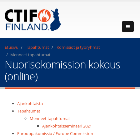
Etusivu
Tapahtumat
Komissiot ja työryhmät
Menneet tapahtumat
Nuorisokomission kokous
(online)
Ajankohtaista
Tapahtumat
Menneet tapahtumat
Ajankohtaisseminaari 2021
Eurooppakomissio / Europe Commission