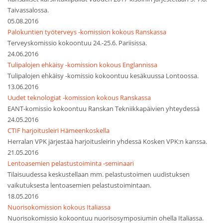
Taivassalossa.
05.08.2016
Palokuntien työterveys -komission kokous Ranskassa
Terveyskomissio kokoontuu 24.-25.6. Pariisissa.
24.06.2016
Tulipalojen ehkäisy -komission kokous Englannissa
Tulipalojen ehkäisy -komissio kokoontuu kesäkuussa Lontoossa.
13.06.2016
Uudet teknologiat -komission kokous Ranskassa
EANT-komissio kokoontuu Ranskan Tekniikkapäivien yhteydessä
24.05.2016
CTIF harjoitusleiri Hämeenkoskella
Herralan VPK järjestää harjoitusleirin yhdessä Kosken VPK:n kanssa.
21.05.2016
Lentoasemien pelastustoiminta -seminaari
Tilaisuudessa keskustellaan mm. pelastustoimen uudistuksen
vaikutuksesta lentoasemien pelastustoimintaan.
18.05.2016
Nuorisokomission kokous Italiassa
Nuorisokomissio kokoontuu nuorisosymposiumin ohella Italiassa.