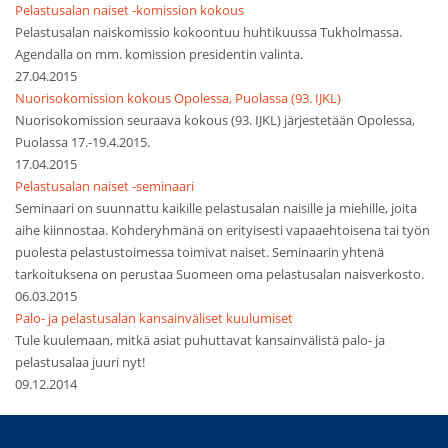
Pelastusalan naiset -komission kokous
Pelastusalan naiskomissio kokoontuu huhtikuussa Tukholmassa.
Agendalla on mm. komission presidentin valinta.
27.04.2015
Nuorisokomission kokous Opolessa, Puolassa (93. IJKL)
Nuorisokomission seuraava kokous (93. IJKL) järjestetään Opolessa,
Puolassa 17.-19.4.2015.
17.04.2015
Pelastusalan naiset -seminaari
Seminaari on suunnattu kaikille pelastusalan naisille ja miehille, joita
aihe kiinnostaa. Kohderyhmänä on erityisesti vapaaehtoisena tai työn
puolesta pelastustoimessa toimivat naiset. Seminaarin yhtenä
tarkoituksena on perustaa Suomeen oma pelastusalan naisverkosto.
06.03.2015
Palo- ja pelastusalan kansainväliset kuulumiset
Tule kuulemaan, mitkä asiat puhuttavat kansainvälistä palo- ja
pelastusalaa juuri nyt!
09.12.2014