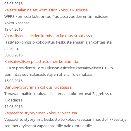
05.05.2016
Pelastusalan naiset -komission kokous Puolassa
WFRS-komissio kokoontuu Puolassa vuoden ensimmäiseen
kokoukseensa.
13.04.2016
Vaarallisten aineiden komission kokous Kroatiassa
HazMat-komissio kokoontuu keskustelemaan ajankohtaisista
aiheista.
30.03.2016
Kansainvälisen pelastustoimen kuulumisia
CTIF:n presidentti Tore Eriksson esittelee kansainvälisen CTIF:n
toimintaa suomalaisedustajien ohella. Tule mukaan!
16.03.2016
Danube-työryhmän kokous Kroatiassa
Tonavan maihin kuuluvat jäsenmaat kokoontuvat Zagrebissa,
Kroatiassa.
15.03.2016
Vapaaehtoistyöryhmän kokous Sveitsissä
Vapaaehtoistyöryhmä keskustelee kokouksessaan muuttoliikkeestä ja
sen merkityksestä vapaaehtoisille palokuntalaisille.