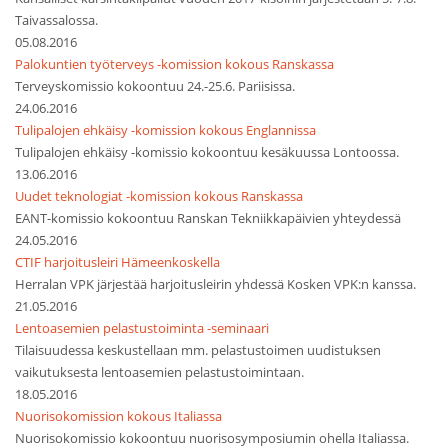
Taivassalossa.
05.08.2016
Palokuntien työterveys -komission kokous Ranskassa
Terveyskomissio kokoontuu 24.-25.6. Pariisissa.
24.06.2016
Tulipalojen ehkäisy -komission kokous Englannissa
Tulipalojen ehkäisy -komissio kokoontuu kesäkuussa Lontoossa.
13.06.2016
Uudet teknologiat -komission kokous Ranskassa
EANT-komissio kokoontuu Ranskan Tekniikkapäivien yhteydessä
24.05.2016
CTIF harjoitusleiri Hämeenkoskella
Herralan VPK järjestää harjoitusleirin yhdessä Kosken VPK:n kanssa.
21.05.2016
Lentoasemien pelastustoiminta -seminaari
Tilaisuudessa keskustellaan mm. pelastustoimen uudistuksen
vaikutuksesta lentoasemien pelastustoimintaan.
18.05.2016
Nuorisokomission kokous Italiassa
Nuorisokomissio kokoontuu nuorisosymposiumin ohella Italiassa.