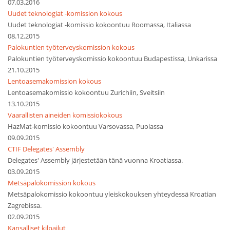
07.03.2016
Uudet teknologiat -komission kokous
Uudet teknologiat -komissio kokoontuu Roomassa, Italiassa
08.12.2015
Palokuntien työterveyskomission kokous
Palokuntien työterveyskomissio kokoontuu Budapestissa, Unkarissa
21.10.2015
Lentoasemakomission kokous
Lentoasemakomissio kokoontuu Zurichiin, Sveitsiin
13.10.2015
Vaarallisten aineiden komissiokokous
HazMat-komissio kokoontuu Varsovassa, Puolassa
09.09.2015
CTIF Delegates' Assembly
Delegates' Assembly järjestetään tänä vuonna Kroatiassa.
03.09.2015
Metsäpalokomission kokous
Metsäpalokomissio kokoontuu yleiskokouksen yhteydessä Kroatian
Zagrebissa.
02.09.2015
Kansalliset kilpailut