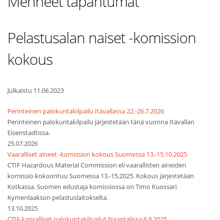
Menneet tapahtumat
Pelastusalan naiset -komission
kokous
Julkaistu 11.06.2023
Perinteinen palokuntakilpailu Itävallassa 22.-26.7.2026
Perinteinen palokuntakilpailu järjestetään tänä vuonna Itävallan
Eisenstadtissa.
25.07.2026
Vaaralliset aineet -komission kokous Suomessa 13.-15.10.2025
CTIF Hazardous Material Commission eli vaarallisten aineiden
komissio kokoontuu Suomessa 13.-15.2025. Kokous järjestetään
Kotkassa. Suomen edustaja komissiossa on Timo Kuossari
Kymenlaakson pelastuslaitokselta.
13.10.2025
CTIF kansalliset palokuntakilpailut Naantalissa 6.9.2025