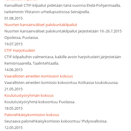
Kansalliset CTIF-kilpailut pidetään tänä vuonna Etelä-Pohjanmaalla,
tarkemmin Ylistaron urheilupuistossa Seinäjoella.
01.08.2015
Nuorten kansainväliset palokuntakilpailut
Nuorten kansainväliset palokuntakilpailut järjestetään 19.-26.7.2015
Opolessa, Puolassa.
19.07.2015
CTIF Harjoitusleiri
CTIF-kilpailuihin valmentava, kaikille avoin harjoitusleiri järjestetään
Kemiönsaarella, Taalintehtaalla.
14.06.2015
Vaarallisten aineiden komission kokous
Vaarallisten aineiden komissio kokoontuu Kotkassa toukokuussa.
21.05.2015
Koulutustyöryhmän kokous
Koulutustyöryhmä kokoontuu Puolassa.
18.05.2015
Palonehkäisykomission kokous
Seuraava palonehkäisykomissio kokoontuu Yhdysvalloissa.
12.05.2015