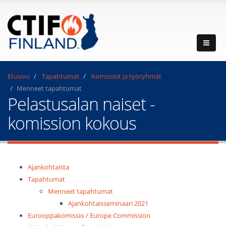
Etusivu
Tapahtumat
Komissiot ja työryhmät
Menneet tapahtumat
Pelastusalan naiset -
komission kokous
Ajankohtaista
Tapahtumat
Menneet tapahtumat
Ajankohtaisseminaari 2021
Eurooppakomissio / Europe Commission