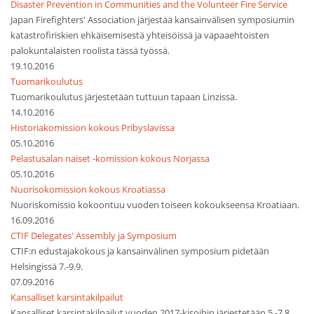
Disaster Prevention in Communities and the Volunteer Fire Service
Japan Firefighters' Association järjestää kansainvälisen symposiumin
katastrofiriskien ehkäisemisestä yhteisöissä ja vapaaehtoisten
palokuntalaisten roolista tässä työssä.
19.10.2016
Tuomarikoulutus
Tuomarikoulutus järjestetään tuttuun tapaan Linzissä.
14.10.2016
Historiakomission kokous Pribyslavissa
05.10.2016
Pelastusalan naiset -komission kokous Norjassa
05.10.2016
Nuorisokomission kokous Kroatiassa
Nuoriskomissio kokoontuu vuoden toiseen kokoukseensa Kroatiaan.
16.09.2016
CTIF Delegates' Assembly ja Symposium
CTIF:n edustajakokous ja kansainvälinen symposium pidetään
Helsingissä 7.-9.9.
07.09.2016
Kansalliset karsintakilpailut
Kansalliset karsintakilpailut vuoden 2017-kisoihin järjestetään 5.-7.8.