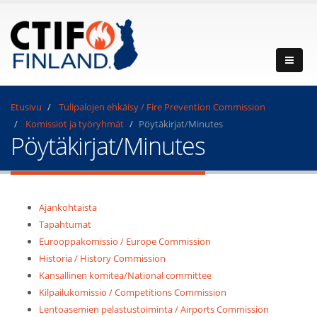
Etusivu
Tulipalojen ehkäisy / Fire Prevention Commission
Komissiot ja työryhmät
Pöytäkirjat/Minutes
Pöytäkirjat/Minutes
Ajankohtaista
Tapahtumat
Eurooppakomissio / Europe Commission
Historia / History Commission
Kansallinen komitea/National committee
Kilpailukomissio / Competitions Commission
Lentoasemien pelastustoiminta / Airports Commission