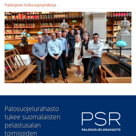
Padasjoen kokouspöytäkirja
​Palosuojelurahasto
tukee suomalaisten
pelastusalan
toimijoiden