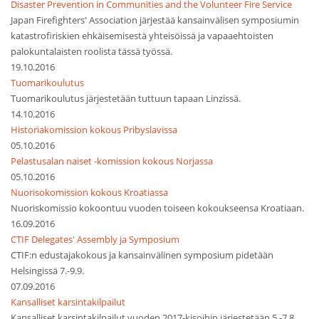
Disaster Prevention in Communities and the Volunteer Fire Service
Japan Firefighters' Association järjestää kansainvälisen symposiumin
katastrofiriskien ehkäisemisestä yhteisöissä ja vapaaehtoisten
palokuntalaisten roolista tässä työssä.
19.10.2016
Tuomarikoulutus
Tuomarikoulutus järjestetään tuttuun tapaan Linzissä.
14.10.2016
Historiakomission kokous Pribyslavissa
05.10.2016
Pelastusalan naiset -komission kokous Norjassa
05.10.2016
Nuorisokomission kokous Kroatiassa
Nuoriskomissio kokoontuu vuoden toiseen kokoukseensa Kroatiaan.
16.09.2016
CTIF Delegates' Assembly ja Symposium
CTIF:n edustajakokous ja kansainvälinen symposium pidetään
Helsingissä 7.-9.9.
07.09.2016
Kansalliset karsintakilpailut
Kansalliset karsintakilpailut vuoden 2017-kisoihin järjestetään 5.-7.8.