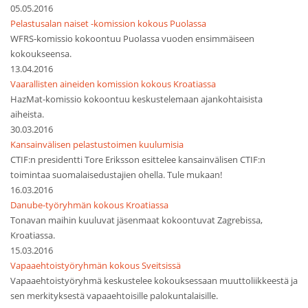
05.05.2016
Pelastusalan naiset -komission kokous Puolassa
WFRS-komissio kokoontuu Puolassa vuoden ensimmäiseen
kokoukseensa.
13.04.2016
Vaarallisten aineiden komission kokous Kroatiassa
HazMat-komissio kokoontuu keskustelemaan ajankohtaisista
aiheista.
30.03.2016
Kansainvälisen pelastustoimen kuulumisia
CTIF:n presidentti Tore Eriksson esittelee kansainvälisen CTIF:n
toimintaa suomalaisedustajien ohella. Tule mukaan!
16.03.2016
Danube-työryhmän kokous Kroatiassa
Tonavan maihin kuuluvat jäsenmaat kokoontuvat Zagrebissa,
Kroatiassa.
15.03.2016
Vapaaehtoistyöryhmän kokous Sveitsissä
Vapaaehtoistyöryhmä keskustelee kokouksessaan muuttoliikkeestä ja
sen merkityksestä vapaaehtoisille palokuntalaisille.