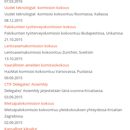
07.03.2016
Uudet teknologiat -komission kokous
Uudet teknologiat -komissio kokoontuu Roomassa, Italiassa
08.12.2015
Palokuntien työterveyskomission kokous
Palokuntien työterveyskomissio kokoontuu Budapestissa, Unkarissa
21.10.2015
Lentoasemakomission kokous
Lentoasemakomissio kokoontuu Zurichiin, Sveitsiin
13.10.2015
Vaarallisten aineiden komissiokokous
HazMat-komissio kokoontuu Varsovassa, Puolassa
09.09.2015
CTIF Delegates' Assembly
Delegates' Assembly järjestetään tänä vuonna Kroatiassa.
03.09.2015
Metsäpalokomission kokous
Metsäpalokomissio kokoontuu yleiskokouksen yhteydessä Kroatian
Zagrebissa.
02.09.2015
Kansalliset kilpailut