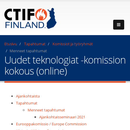
Etusivu
Tapahtumat
Komissiot ja työryhmät
Menneet tapahtumat
Uudet teknologiat -komission
kokous (online)
Ajankohtaista
Tapahtumat
Menneet tapahtumat
Ajankohtaisseminaari 2021
Eurooppakomissio / Europe Commission