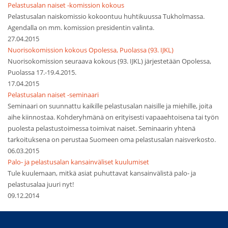
Pelastusalan naiset -komission kokous
Pelastusalan naiskomissio kokoontuu huhtikuussa Tukholmassa.
Agendalla on mm. komission presidentin valinta.
27.04.2015
Nuorisokomission kokous Opolessa, Puolassa (93. IJKL)
Nuorisokomission seuraava kokous (93. IJKL) järjestetään Opolessa,
Puolassa 17.-19.4.2015.
17.04.2015
Pelastusalan naiset -seminaari
Seminaari on suunnattu kaikille pelastusalan naisille ja miehille, joita
aihe kiinnostaa. Kohderyhmänä on erityisesti vapaaehtoisena tai työn
puolesta pelastustoimessa toimivat naiset. Seminaarin yhtenä
tarkoituksena on perustaa Suomeen oma pelastusalan naisverkosto.
06.03.2015
Palo- ja pelastusalan kansainväliset kuulumiset
Tule kuulemaan, mitkä asiat puhuttavat kansainvälistä palo- ja
pelastusalaa juuri nyt!
09.12.2014