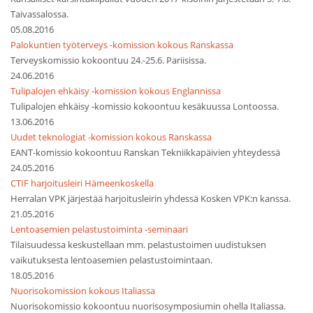
Taivassalossa.
05.08.2016
Palokuntien työterveys -komission kokous Ranskassa
Terveyskomissio kokoontuu 24.-25.6. Pariisissa.
24.06.2016
Tulipalojen ehkäisy -komission kokous Englannissa
Tulipalojen ehkäisy -komissio kokoontuu kesäkuussa Lontoossa.
13.06.2016
Uudet teknologiat -komission kokous Ranskassa
EANT-komissio kokoontuu Ranskan Tekniikkapäivien yhteydessä
24.05.2016
CTIF harjoitusleiri Hämeenkoskella
Herralan VPK järjestää harjoitusleirin yhdessä Kosken VPK:n kanssa.
21.05.2016
Lentoasemien pelastustoiminta -seminaari
Tilaisuudessa keskustellaan mm. pelastustoimen uudistuksen
vaikutuksesta lentoasemien pelastustoimintaan.
18.05.2016
Nuorisokomission kokous Italiassa
Nuorisokomissio kokoontuu nuorisosymposiumin ohella Italiassa.