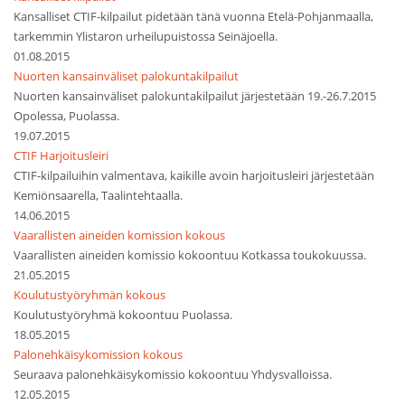
Kansalliset CTIF-kilpailut pidetään tänä vuonna Etelä-Pohjanmaalla,
tarkemmin Ylistaron urheilupuistossa Seinäjoella.
01.08.2015
Nuorten kansainväliset palokuntakilpailut
Nuorten kansainväliset palokuntakilpailut järjestetään 19.-26.7.2015
Opolessa, Puolassa.
19.07.2015
CTIF Harjoitusleiri
CTIF-kilpailuihin valmentava, kaikille avoin harjoitusleiri järjestetään
Kemiönsaarella, Taalintehtaalla.
14.06.2015
Vaarallisten aineiden komission kokous
Vaarallisten aineiden komissio kokoontuu Kotkassa toukokuussa.
21.05.2015
Koulutustyöryhmän kokous
Koulutustyöryhmä kokoontuu Puolassa.
18.05.2015
Palonehkäisykomission kokous
Seuraava palonehkäisykomissio kokoontuu Yhdysvalloissa.
12.05.2015