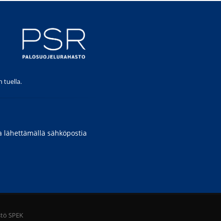
 tuella.
a lähettämällä sähköpostia
stö SPEK