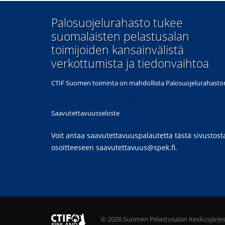
​Palosuojelurahasto tukee
suomalaisten pelastusalan
toimijoiden kansainvälistä
verkottumista ja tiedonvaihtoa
CTIF Suomen toiminta on mahdollista Palosuojelurahaston
Saavutettavuusseloste
Voit antaa saavutettavuuspalautetta tästä sivustost
osoitteeseen
saavutettavuus@spek.fi
.
© 2026 Suomen Pelastusalan Keskusjärje