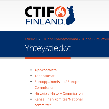
Etusivu
Tunnelipalotyöryhmä / Tunnel Fire Wor
Yhteystiedot
Ajankohtaista
Tapahtumat
Eurooppakomissio / Europe
Commission
Historia / History Commission
Kansallinen komitea/National
committee