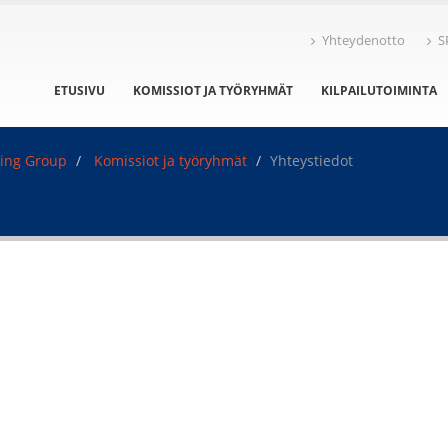
Yhteydenotto
S
ETUSIVU
KOMISSIOT JA TYÖRYHMÄT
KILPAILUTOIMINTA
king Group
Komissiot ja työryhmät
Yhteystiedot