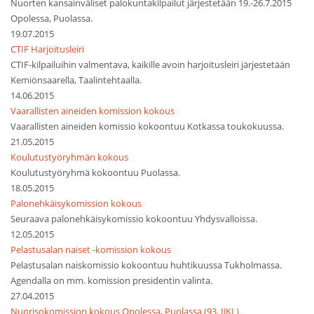
Nuorten kansainväliset palokuntakilpailut järjestetään 19.-26.7.2015
Opolessa, Puolassa.
19.07.2015
CTIF Harjoitusleiri
CTIF-kilpailuihin valmentava, kaikille avoin harjoitusleiri järjestetään
Kemiönsaarella, Taalintehtaalla.
14.06.2015
Vaarallisten aineiden komission kokous
Vaarallisten aineiden komissio kokoontuu Kotkassa toukokuussa.
21.05.2015
Koulutustyöryhmän kokous
Koulutustyöryhmä kokoontuu Puolassa.
18.05.2015
Palonehkäisykomission kokous
Seuraava palonehkäisykomissio kokoontuu Yhdysvalloissa.
12.05.2015
Pelastusalan naiset -komission kokous
Pelastusalan naiskomissio kokoontuu huhtikuussa Tukholmassa.
Agendalla on mm. komission presidentin valinta.
27.04.2015
Nuorisokomission kokous Opolessa, Puolassa (93. IJKL)