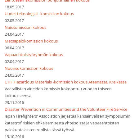
Lentoasemakomission pohjoismainen kokous
18.05.2017
Uudet teknologiat -komission kokous
02.05.2017
Naiskomission kokous
24.04.2017
Metsäpalokomission kokous
06.04.2017
Vapaaehtoistyöryhmän kokous
02.04.2017
Nuorisokomission kokous
24.03.2017
CTIF Hazardous Materials -komission kokous Ateenassa, Kreikassa
Vaarallisten aineiden komissio kokoontuu vuoden toiseen
kokoukseensa.
23.11.2016
Disaster Prevention in Communities and the Volunteer Fire Service
Japan Firefighters' Association järjestää kansainvälisen symposiumin
katastrofiriskien ehkäisemisestä yhteisöissä ja vapaaehtoisten
palokuntalaisten roolista tässä työssä.
19.10.2016