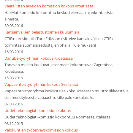
Vaarallisten aineiden komission kokous Kroatiassa
HazMat-komissio kokoontuu keskustelemaan ajankohtaisista
aiheista.
30.03.2016
Kansainvälisen pelastustoimen kuulumisia
CTIF:n presidentti Tore Eriksson esittelee kansainvälisen CTIF:n
toimintaa suomalaisedustajien ohella. Tule mukaan!
16.03.2016
Danube-työryhmän kokous Kroatiassa
Tonavan maihin kuuluvat jäsenmaat kokoontuvat Zagrebissa,
Kroatiassa.
15.03.2016
Vapaaehtoistyöryhmän kokous Sveitsissä
Vapaaehtoistyöryhmä keskustelee kokouksessaan muuttoliikkeestä ja
sen merkityksestä vapaaehtoisille palokuntalaisille.
07.03.2016
Uudet teknologiat -komission kokous
Uudet teknologiat -komissio kokoontuu Roomassa, Italiassa
08.12.2015
Palokuntien työterveyskomission kokous