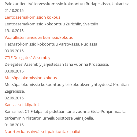
Palokuntien työterveyskomissio kokoontuu Budapestissa, Unkarissa
21.10.2015
Lentoasemakomission kokous
Lentoasemakomissio kokoontuu Zurichiin, Sveitsiin
13.10.2015
Vaarallisten aineiden komissiokokous
HazMat-komissio kokoontuu Varsovassa, Puolassa
09.09.2015
CTIF Delegates' Assembly
Delegates' Assembly järjestetään tänä vuonna Kroatiassa.
03.09.2015
Metsäpalokomission kokous
Metsäpalokomissio kokoontuu yleiskokouksen yhteydessä Kroatian
Zagrebissa.
02.09.2015
Kansalliset kilpailut
Kansalliset CTIF-kilpailut pidetään tänä vuonna Etelä-Pohjanmaalla,
tarkemmin Ylistaron urheilupuistossa Seinäjoella.
01.08.2015
Nuorten kansainväliset palokuntakilpailut