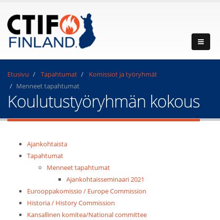
Etusivu
Tapahtumat
Komissiot ja työryhmät
Menneet tapahtumat
Koulutustyöryhmän kokous
Ajankohtaista
Tapahtumat
Menneet tapahtumat
Ajankohtaisseminaari 2021
Eurooppakomissio / Europe Commission
Historia / History Commission
Kansallinen komitea/National committee