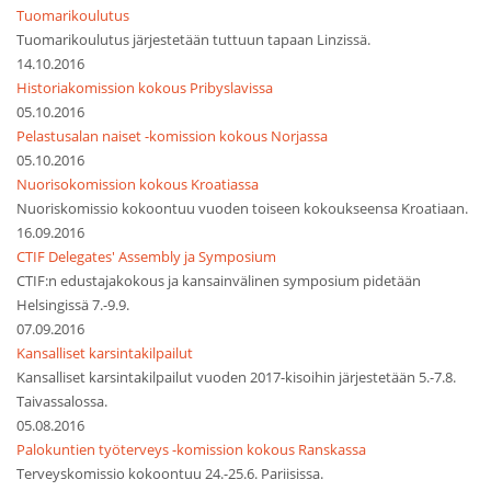
Tuomarikoulutus
Tuomarikoulutus järjestetään tuttuun tapaan Linzissä.
14.10.2016
Historiakomission kokous Pribyslavissa
05.10.2016
Pelastusalan naiset -komission kokous Norjassa
05.10.2016
Nuorisokomission kokous Kroatiassa
Nuoriskomissio kokoontuu vuoden toiseen kokoukseensa Kroatiaan.
16.09.2016
CTIF Delegates' Assembly ja Symposium
CTIF:n edustajakokous ja kansainvälinen symposium pidetään
Helsingissä 7.-9.9.
07.09.2016
Kansalliset karsintakilpailut
Kansalliset karsintakilpailut vuoden 2017-kisoihin järjestetään 5.-7.8.
Taivassalossa.
05.08.2016
Palokuntien työterveys -komission kokous Ranskassa
Terveyskomissio kokoontuu 24.-25.6. Pariisissa.