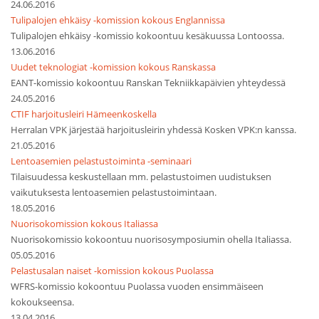
24.06.2016
Tulipalojen ehkäisy -komission kokous Englannissa
Tulipalojen ehkäisy -komissio kokoontuu kesäkuussa Lontoossa.
13.06.2016
Uudet teknologiat -komission kokous Ranskassa
EANT-komissio kokoontuu Ranskan Tekniikkapäivien yhteydessä
24.05.2016
CTIF harjoitusleiri Hämeenkoskella
Herralan VPK järjestää harjoitusleirin yhdessä Kosken VPK:n kanssa.
21.05.2016
Lentoasemien pelastustoiminta -seminaari
Tilaisuudessa keskustellaan mm. pelastustoimen uudistuksen
vaikutuksesta lentoasemien pelastustoimintaan.
18.05.2016
Nuorisokomission kokous Italiassa
Nuorisokomissio kokoontuu nuorisosymposiumin ohella Italiassa.
05.05.2016
Pelastusalan naiset -komission kokous Puolassa
WFRS-komissio kokoontuu Puolassa vuoden ensimmäiseen
kokoukseensa.
13.04.2016