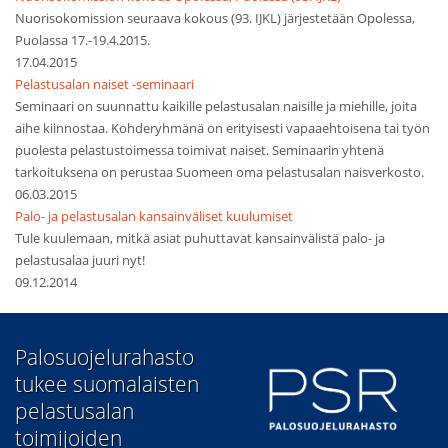
Nuorisokomission seuraava kokous (93. IJKL) järjestetään Opolessa,
Puolassa 17.-19.4.2015.
17.04.2015
Pelastusalan naiset -seminaari
Seminaari on suunnattu kaikille pelastusalan naisille ja miehille, joita
aihe kiinnostaa. Kohderyhmänä on erityisesti vapaaehtoisena tai työn
puolesta pelastustoimessa toimivat naiset. Seminaarin yhtenä
tarkoituksena on perustaa Suomeen oma pelastusalan naisverkosto.
06.03.2015
Palo- ja pelastusalan kansainväliset kuulumiset
Tule kuulemaan, mitkä asiat puhuttavat kansainvälistä palo- ja
pelastusalaa juuri nyt!
09.12.2014
​Palosuojelurahasto
tukee suomalaisten
pelastusalan
toimijoiden