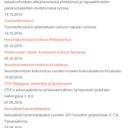
katastrofiriskien ehkäisemisestä yhteisöissä ja vapaaehtoisten
palokuntalaisten roolista tässä työssä.
19.10.2016
Tuomarikoulutus
Tuomarikoulutus järjestetään tuttuun tapaan Linzissä.
14.10.2016
Historiakomission kokous Pribyslavissa
05.10.2016
Pelastusalan naiset -komission kokous Norjassa
05.10.2016
Nuorisokomission kokous Kroatiassa
Nuoriskomissio kokoontuu vuoden toiseen kokoukseensa Kroatiaan.
16.09.2016
CTIF Delegates' Assembly ja Symposium
CTIF:n edustajakokous ja kansainvälinen symposium pidetään
Helsingissä 7.-9.9.
07.09.2016
Kansalliset karsintakilpailut
Kansalliset karsintakilpailut vuoden 2017-kisoihin järjestetään 5.-7.8.
Taivassalossa.
05.08.2016