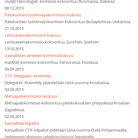
Uudet teknologiat -komissio kokoontuu Roomassa, Italiassa
08.12.2015
Palokuntien työterveyskomission kokous
Palokuntien työterveyskomissio kokoontuu Budapestissa, Unkarissa
21.10.2015
Lentoasemakomission kokous
Lentoasemakomissio kokoontuu Zurichiin, Sveitsiin
13.10.2015
Vaarallisten aineiden komissiokokous
HazMat-komissio kokoontuu Varsovassa, Puolassa
09.09.2015
CTIF Delegates' Assembly
Delegates' Assembly järjestetään tänä vuonna Kroatiassa.
03.09.2015
Metsäpalokomission kokous
Metsäpalokomissio kokoontuu yleiskokouksen yhteydessä Kroatian
Zagrebissa.
02.09.2015
Kansalliset kilpailut
Kansalliset CTIF-kilpailut pidetään tänä vuonna Etelä-Pohjanmaalla,
tarkemmin Ylistaron urheilupuistossa Seinäjoella.