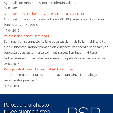
Agendalla on mm. komission presidentin valinta.
27.04.2015
Nuorisokomission kokous Opolessa, Puolassa (93. IJKL)
Nuorisokomission seuraava kokous (93. IJKL) järjestetään Opolessa,
Puolassa 17.-19.4.2015.
17.04.2015
Pelastusalan naiset -seminaari
Seminaari on suunnattu kaikille pelastusalan naisille ja miehille, joita
aihe kiinnostaa. Kohderyhmänä on erityisesti vapaaehtoisena tai työn
puolesta pelastustoimessa toimivat naiset. Seminaarin yhtenä
tarkoituksena on perustaa Suomeen oma pelastusalan naisverkosto.
06.03.2015
Palo- ja pelastusalan kansainväliset kuulumiset
Tule kuulemaan, mitkä asiat puhuttavat kansainvälistä palo- ja
pelastusalaa juuri nyt!
09.12.2014
​Palosuojelurahasto
tukee suomalaisten