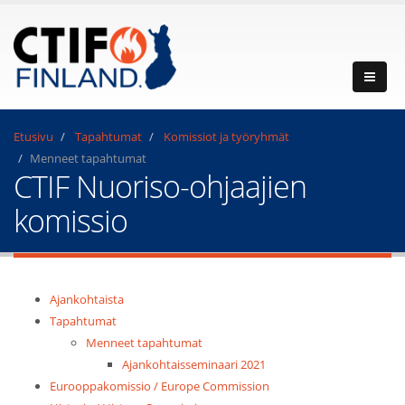
Etusivu
Tapahtumat
Komissiot ja työryhmät
Menneet tapahtumat
CTIF Nuoriso-ohjaajien
komissio
Ajankohtaista
Tapahtumat
Menneet tapahtumat
Ajankohtaisseminaari 2021
Eurooppakomissio / Europe Commission