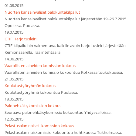
01.08.2015
Nuorten kansainväliset palokuntakilpailut
Nuorten kansainväliset palokuntakilpailut järjestetään 19.-26.7.2015
Opolessa, Puolassa.
19.07.2015
CTIF Harjoitusleiri
CTIF-kilpailuihin valmentava, kaikille avoin harjoitusleiri järjestetään
Kemiönsaarella, Taalintehtaalla.
14.06.2015
Vaarallisten aineiden komission kokous
Vaarallisten aineiden komissio kokoontuu Kotkassa toukokuussa.
21.05.2015
Koulutustyöryhmän kokous
Koulutustyöryhmä kokoontuu Puolassa.
18.05.2015
Palonehkäisykomission kokous
Seuraava palonehkäisykomissio kokoontuu Yhdysvalloissa.
12.05.2015
Pelastusalan naiset -komission kokous
Pelastusalan naiskomissio kokoontuu huhtikuussa Tukholmassa.