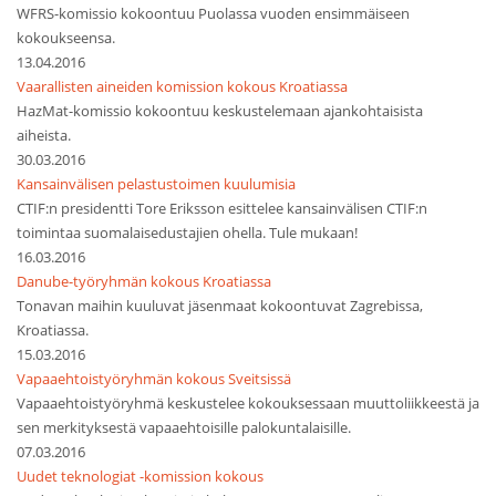
WFRS-komissio kokoontuu Puolassa vuoden ensimmäiseen
kokoukseensa.
13.04.2016
Vaarallisten aineiden komission kokous Kroatiassa
HazMat-komissio kokoontuu keskustelemaan ajankohtaisista
aiheista.
30.03.2016
Kansainvälisen pelastustoimen kuulumisia
CTIF:n presidentti Tore Eriksson esittelee kansainvälisen CTIF:n
toimintaa suomalaisedustajien ohella. Tule mukaan!
16.03.2016
Danube-työryhmän kokous Kroatiassa
Tonavan maihin kuuluvat jäsenmaat kokoontuvat Zagrebissa,
Kroatiassa.
15.03.2016
Vapaaehtoistyöryhmän kokous Sveitsissä
Vapaaehtoistyöryhmä keskustelee kokouksessaan muuttoliikkeestä ja
sen merkityksestä vapaaehtoisille palokuntalaisille.
07.03.2016
Uudet teknologiat -komission kokous