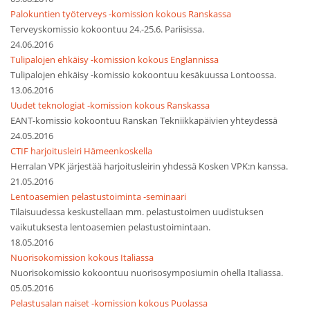
Palokuntien työterveys -komission kokous Ranskassa
Terveyskomissio kokoontuu 24.-25.6. Pariisissa.
24.06.2016
Tulipalojen ehkäisy -komission kokous Englannissa
Tulipalojen ehkäisy -komissio kokoontuu kesäkuussa Lontoossa.
13.06.2016
Uudet teknologiat -komission kokous Ranskassa
EANT-komissio kokoontuu Ranskan Tekniikkapäivien yhteydessä
24.05.2016
CTIF harjoitusleiri Hämeenkoskella
Herralan VPK järjestää harjoitusleirin yhdessä Kosken VPK:n kanssa.
21.05.2016
Lentoasemien pelastustoiminta -seminaari
Tilaisuudessa keskustellaan mm. pelastustoimen uudistuksen
vaikutuksesta lentoasemien pelastustoimintaan.
18.05.2016
Nuorisokomission kokous Italiassa
Nuorisokomissio kokoontuu nuorisosymposiumin ohella Italiassa.
05.05.2016
Pelastusalan naiset -komission kokous Puolassa