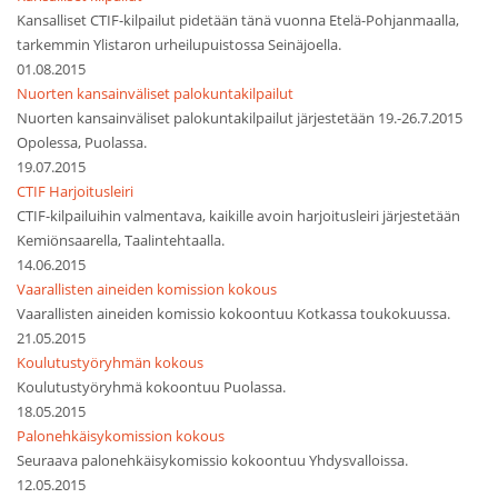
Kansalliset CTIF-kilpailut pidetään tänä vuonna Etelä-Pohjanmaalla,
tarkemmin Ylistaron urheilupuistossa Seinäjoella.
01.08.2015
Nuorten kansainväliset palokuntakilpailut
Nuorten kansainväliset palokuntakilpailut järjestetään 19.-26.7.2015
Opolessa, Puolassa.
19.07.2015
CTIF Harjoitusleiri
CTIF-kilpailuihin valmentava, kaikille avoin harjoitusleiri järjestetään
Kemiönsaarella, Taalintehtaalla.
14.06.2015
Vaarallisten aineiden komission kokous
Vaarallisten aineiden komissio kokoontuu Kotkassa toukokuussa.
21.05.2015
Koulutustyöryhmän kokous
Koulutustyöryhmä kokoontuu Puolassa.
18.05.2015
Palonehkäisykomission kokous
Seuraava palonehkäisykomissio kokoontuu Yhdysvalloissa.
12.05.2015