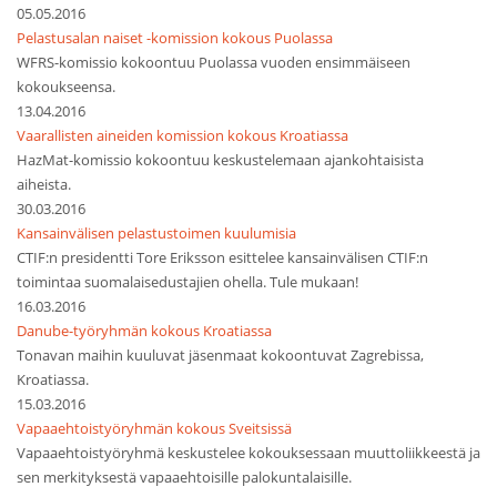
05.05.2016
Pelastusalan naiset -komission kokous Puolassa
WFRS-komissio kokoontuu Puolassa vuoden ensimmäiseen
kokoukseensa.
13.04.2016
Vaarallisten aineiden komission kokous Kroatiassa
HazMat-komissio kokoontuu keskustelemaan ajankohtaisista
aiheista.
30.03.2016
Kansainvälisen pelastustoimen kuulumisia
CTIF:n presidentti Tore Eriksson esittelee kansainvälisen CTIF:n
toimintaa suomalaisedustajien ohella. Tule mukaan!
16.03.2016
Danube-työryhmän kokous Kroatiassa
Tonavan maihin kuuluvat jäsenmaat kokoontuvat Zagrebissa,
Kroatiassa.
15.03.2016
Vapaaehtoistyöryhmän kokous Sveitsissä
Vapaaehtoistyöryhmä keskustelee kokouksessaan muuttoliikkeestä ja
sen merkityksestä vapaaehtoisille palokuntalaisille.