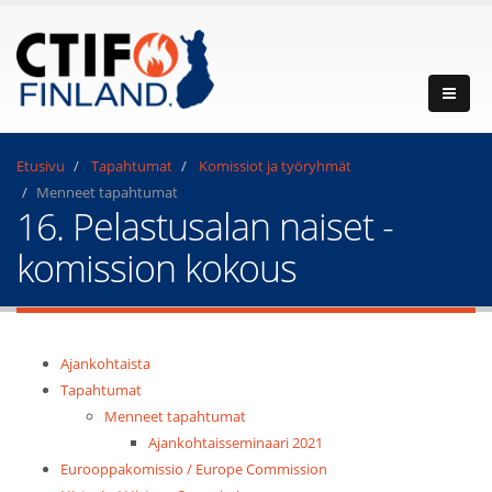
Etusivu
Tapahtumat
Komissiot ja työryhmät
Menneet tapahtumat
16. Pelastusalan naiset -
komission kokous
Ajankohtaista
Tapahtumat
Menneet tapahtumat
Ajankohtaisseminaari 2021
Eurooppakomissio / Europe Commission