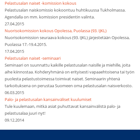
Pelastusalan naiset -komission kokous
Pelastusalan naiskomissio kokoontuu huhtikuussa Tukholmassa.
Agendalla on mm. komission presidentin valinta.
27.04.2015
Nuorisokomission kokous Opolessa, Puolassa (93. IJKL)
Nuorisokomission seuraava kokous (93. IJKL) järjestetään Opolessa,
Puolassa 17.-19.4.2015.
17.04.2015
Pelastusalan naiset -seminaari
Seminaari on suunnattu kaikille pelastusalan naisille ja miehille, joita
aihe kiinnostaa. Kohderyhmänä on erityisesti vapaaehtoisena tai työn
puolesta pelastustoimessa toimivat naiset. Seminaarin yhtenä
tarkoituksena on perustaa Suomeen oma pelastusalan naisverkosto.
06.03.2015
Palo- ja pelastusalan kansainväliset kuulumiset
Tule kuulemaan, mitkä asiat puhuttavat kansainvälistä palo- ja
pelastusalaa juuri nyt!
09.12.2014