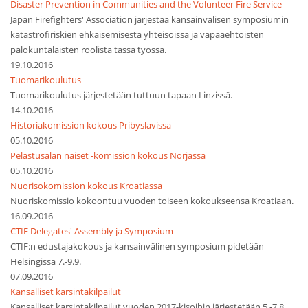
Disaster Prevention in Communities and the Volunteer Fire Service
Japan Firefighters' Association järjestää kansainvälisen symposiumin
katastrofiriskien ehkäisemisestä yhteisöissä ja vapaaehtoisten
palokuntalaisten roolista tässä työssä.
19.10.2016
Tuomarikoulutus
Tuomarikoulutus järjestetään tuttuun tapaan Linzissä.
14.10.2016
Historiakomission kokous Pribyslavissa
05.10.2016
Pelastusalan naiset -komission kokous Norjassa
05.10.2016
Nuorisokomission kokous Kroatiassa
Nuoriskomissio kokoontuu vuoden toiseen kokoukseensa Kroatiaan.
16.09.2016
CTIF Delegates' Assembly ja Symposium
CTIF:n edustajakokous ja kansainvälinen symposium pidetään
Helsingissä 7.-9.9.
07.09.2016
Kansalliset karsintakilpailut
Kansalliset karsintakilpailut vuoden 2017-kisoihin järjestetään 5.-7.8.