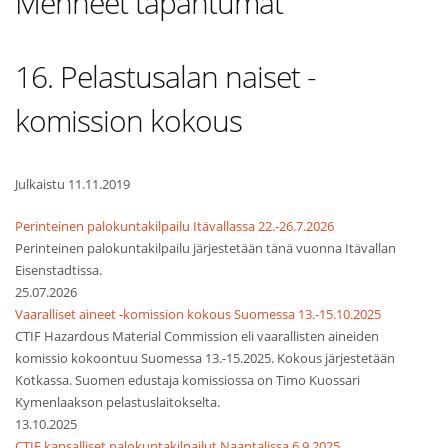
Menneet tapahtumat
16. Pelastusalan naiset -
komission kokous
Julkaistu 11.11.2019
Perinteinen palokuntakilpailu Itävallassa 22.-26.7.2026
Perinteinen palokuntakilpailu järjestetään tänä vuonna Itävallan
Eisenstadtissa.
25.07.2026
Vaaralliset aineet -komission kokous Suomessa 13.-15.10.2025
CTIF Hazardous Material Commission eli vaarallisten aineiden
komissio kokoontuu Suomessa 13.-15.2025. Kokous järjestetään
Kotkassa. Suomen edustaja komissiossa on Timo Kuossari
Kymenlaakson pelastuslaitokselta.
13.10.2025
CTIF kansalliset palokuntakilpailut Naantalissa 6.9.2025