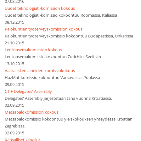
07.03.2016
Uudet teknologiat -komission kokous
Uudet teknologiat -komissio kokoontuu Roomassa, Italiassa
08.12.2015
Palokuntien työterveyskomission kokous
Palokuntien työterveyskomissio kokoontuu Budapestissa, Unkarissa
21.10.2015
Lentoasemakomission kokous
Lentoasemakomissio kokoontuu Zurichiin, Sveitsiin
13.10.2015
Vaarallisten aineiden komissiokokous
HazMat-komissio kokoontuu Varsovassa, Puolassa
09.09.2015
CTIF Delegates' Assembly
Delegates' Assembly järjestetään tänä vuonna Kroatiassa.
03.09.2015
Metsäpalokomission kokous
Metsäpalokomissio kokoontuu yleiskokouksen yhteydessä Kroatian
Zagrebissa.
02.09.2015
Kansalliset kilpailut