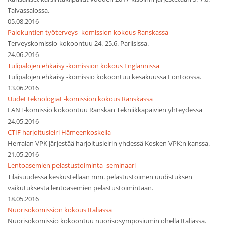
Taivassalossa.
05.08.2016
Palokuntien työterveys -komission kokous Ranskassa
Terveyskomissio kokoontuu 24.-25.6. Pariisissa.
24.06.2016
Tulipalojen ehkäisy -komission kokous Englannissa
Tulipalojen ehkäisy -komissio kokoontuu kesäkuussa Lontoossa.
13.06.2016
Uudet teknologiat -komission kokous Ranskassa
EANT-komissio kokoontuu Ranskan Tekniikkapäivien yhteydessä
24.05.2016
CTIF harjoitusleiri Hämeenkoskella
Herralan VPK järjestää harjoitusleirin yhdessä Kosken VPK:n kanssa.
21.05.2016
Lentoasemien pelastustoiminta -seminaari
Tilaisuudessa keskustellaan mm. pelastustoimen uudistuksen
vaikutuksesta lentoasemien pelastustoimintaan.
18.05.2016
Nuorisokomission kokous Italiassa
Nuorisokomissio kokoontuu nuorisosymposiumin ohella Italiassa.