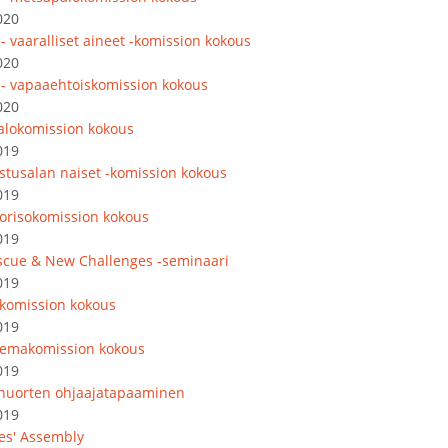
020
- vaaralliset aineet -komission kokous
020
 - vapaaehtoiskomission kokous
020
lokomission kokous
019
astusalan naiset -komission kokous
019
orisokomission kokous
019
escue & New Challenges -seminaari
019
akomission kokous
019
emakomission kokous
019
nuorten ohjaajatapaaminen
019
es' Assembly