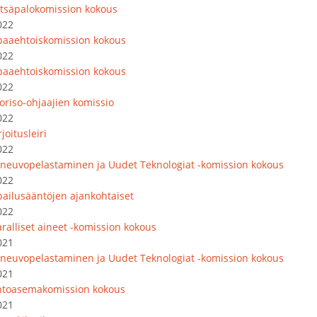
tsäpalokomission kokous
022
paaehtoiskomission kokous
022
paaehtoiskomission kokous
022
oriso-ohjaajien komissio
022
joitusleiri
022
oneuvopelastaminen ja Uudet Teknologiat -komission kokous
022
lpailusääntöjen ajankohtaiset
022
ralliset aineet -komission kokous
021
oneuvopelastaminen ja Uudet Teknologiat -komission kokous
021
ntoasemakomission kokous
021