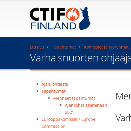
Etusivu
Tapahtumat
Komissiot ja työryhmät
Varhaisnuorten ohjaa
Ajankohtaista
Tapahtumat
Men
Menneet tapahtumat
Ajankohtaisseminaari
2021
Var
Eurooppakomissio / Europe
Commission