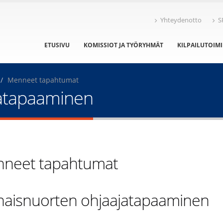
Yhteydenotto
S
ETUSIVU
KOMISSIOT JA TYÖRYHMÄT
KILPAILUTOIM
Menneet tapahtumat
jatapaaminen
neet tapahtumat
haisnuorten ohjaajatapaaminen