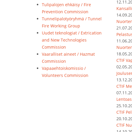
12.11.2
Tulipalojen ehkäisy / Fire
Kansalli
Prevention Commission
14.09.2
Tunnelipalotyöryhmä / Tunnel
Nuorten
Fire Working Group
21.07.2
Uudet teknologiat / Extrication
Pelastu
and New Technologies
11.06.2
Commission
Nuorte
18.05.2
Vaaralliset aineet / Hazmat
CTIF Va
Commission
02.05.2
Vapaaehtoiskomissio /
Jouluse
Volunteers Commission
13.12.2
CTIF Me
07.11.2
Lentoas
25.10.2
CTIF Pel
20.10.2
CTIF Nu
14.10.2