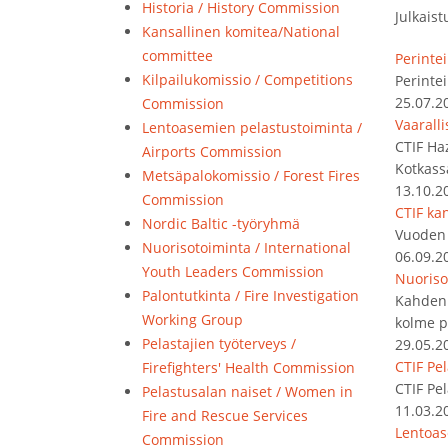
Historia / History Commission
Julkaist
Kansallinen komitea/National
committee
Perintei
Kilpailukomissio / Competitions
Perintei
25.07.2
Commission
Vaarall
Lentoasemien pelastustoiminta /
CTIF Ha
Airports Commission
Kotkass
Metsäpalokomissio / Forest Fires
13.10.2
Commission
CTIF kan
Nordic Baltic -työryhmä
Vuoden 
Nuorisotoiminta / International
06.09.2
Youth Leaders Commission
Nuoriso
Palontutkinta / Fire Investigation
Kahden 
Working Group
kolme p
Pelastajien työterveys /
29.05.2
CTIF Pe
Firefighters' Health Commission
CTIF Pe
Pelastusalan naiset / Women in
11.03.2
Fire and Rescue Services
Lentoas
Commission