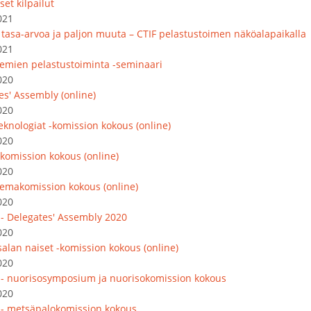
set kilpailut
021
, tasa-arvoa ja paljon muuta – CTIF pelastustoimen näköalapaikalla
021
emien pelastustoiminta -seminaari
020
es' Assembly (online)
020
eknologiat -komission kokous (online)
020
komission kokous (online)
020
emakomission kokous (online)
020
 - Delegates' Assembly 2020
020
salan naiset -komission kokous (online)
020
 - nuorisosymposium ja nuorisokomission kokous
020
 - metsäpalokomission kokous