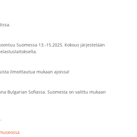
tissa.
okoontuu Suomessa 13.-15.2025. Kokous järjestetään
lastuslaitokselta.
ista ilmoittautua mukaan ajoissa!
na Bulgarian Sofiassa. Suomesta on valittu mukaan
.
umuseossa