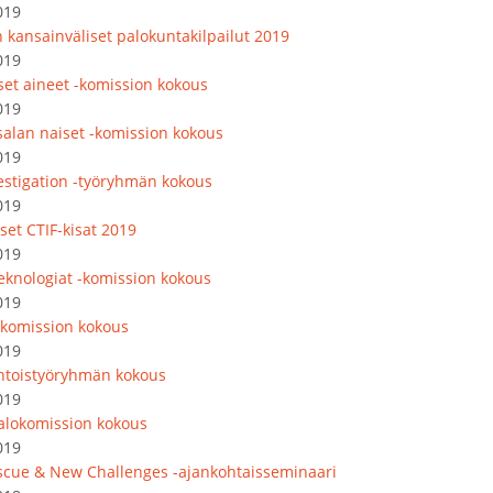
019
 kansainväliset palokuntakilpailut 2019
019
iset aineet -komission kokous
019
salan naiset -komission kokous
019
vestigation -työryhmän kokous
019
set CTIF-kisat 2019
019
eknologiat -komission kokous
019
komission kokous
019
toistyöryhmän kokous
019
lokomission kokous
019
escue & New Challenges -ajankohtaisseminaari