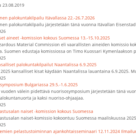
u 23.08.2019
nen palokuntakilpailu Itävallassa 22.-26.7.2026
nen palokuntakilpailu järjestetään tänä vuonna Itävallan Eisenstad
026
iset aineet -komission kokous Suomessa 13.-15.10.2025
zardous Material Commission eli vaarallisten aineiden komissio k
a. Suomen edustaja komissiossa on Timo Kuossari Kymenlaakson pe
025
salliset palokuntakilpailut Naantalissa 6.9.2025
2025 kansalliset kisat käydään Naantalissa lauantaina 6.9.2025. Mu
025
symposium Bulgariassa 29.5.-1.6.2025
vuoden välein pidettävä nuorisosymposium järjestetään tänä vuon
alokuntanuorta ja kaksi nuoriso-ohjaajaa.
025
lastusalan naiset -komission kokous Suomessa
lastusalan naiset-komissio kokoontuu Suomessa maaliskuussa 2025
025
emien pelastustoiminnan ajankohtaisseminaari 12.11.2024 Ilmail