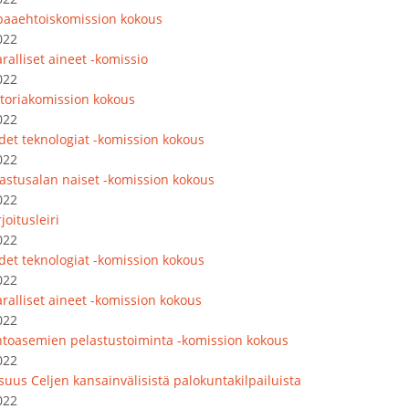
paaehtoiskomission kokous
022
ralliset aineet -komissio
022
storiakomission kokous
022
det teknologiat -komission kokous
022
lastusalan naiset -komission kokous
022
joitusleiri
022
det teknologiat -komission kokous
022
ralliset aineet -komission kokous
022
ntoasemien pelastustoiminta -komission kokous
022
isuus Celjen kansainvälisistä palokuntakilpailuista
022