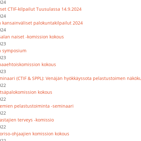
024
set CTIF-kilpailut Tuusulassa 14.9.2024
024
 kansainväliset palokuntakilpailut 2024
024
salan naiset -komission kokous
023
n symposium
023
paaehtoiskomission kokous
023
minaari (CTIF & SPPL): Venäjän hyökkäyssota pelastustoimen näkök
022
tsäpalokomission kokous
022
emien pelastustoiminta -seminaari
022
astajien terveys -komissio
022
oriso-ohjaajien komission kokous
022