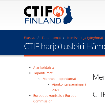
Etusivu
Tapahtumat
Komissiot ja työryhmät
CTIF harjoitusleiri Hä
Ajankohtaista
Tapahtumat
Men
Menneet tapahtumat
Ajankohtaisseminaari
2021
CTI
Eurooppakomissio / Europe
Commission