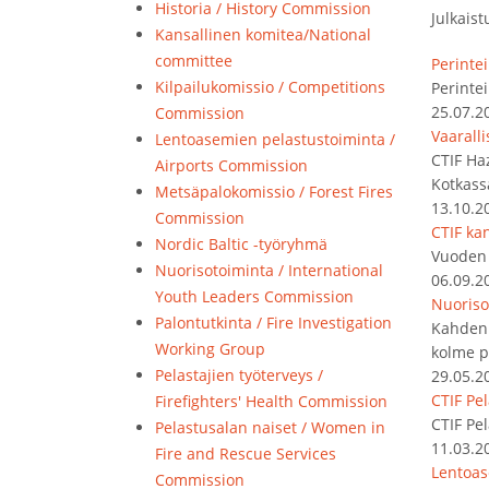
Historia / History Commission
Julkaist
Kansallinen komitea/National
committee
Perintei
Kilpailukomissio / Competitions
Perintei
25.07.2
Commission
Vaarall
Lentoasemien pelastustoiminta /
CTIF Ha
Airports Commission
Kotkass
Metsäpalokomissio / Forest Fires
13.10.2
Commission
CTIF kan
Nordic Baltic -työryhmä
Vuoden 
Nuorisotoiminta / International
06.09.2
Youth Leaders Commission
Nuoriso
Palontutkinta / Fire Investigation
Kahden 
Working Group
kolme p
Pelastajien työterveys /
29.05.2
CTIF Pe
Firefighters' Health Commission
CTIF Pe
Pelastusalan naiset / Women in
11.03.2
Fire and Rescue Services
Lentoas
Commission