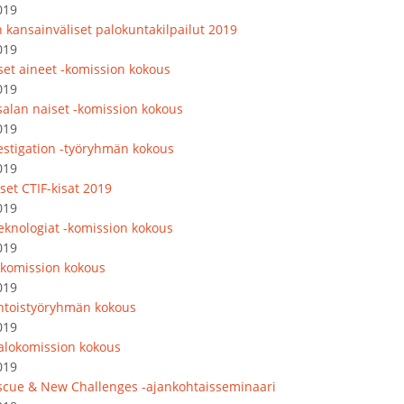
019
 kansainväliset palokuntakilpailut 2019
019
iset aineet -komission kokous
019
salan naiset -komission kokous
019
vestigation -työryhmän kokous
019
set CTIF-kisat 2019
019
eknologiat -komission kokous
019
komission kokous
019
toistyöryhmän kokous
019
lokomission kokous
019
escue & New Challenges -ajankohtaisseminaari