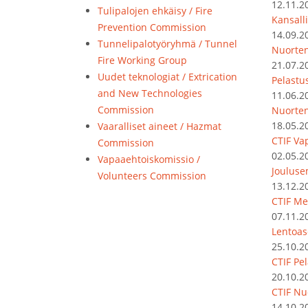
12.11.2
Tulipalojen ehkäisy / Fire
Kansalli
Prevention Commission
14.09.2
Tunnelipalotyöryhmä / Tunnel
Nuorten
Fire Working Group
21.07.2
Uudet teknologiat / Extrication
Pelastu
and New Technologies
11.06.2
Commission
Nuorte
18.05.2
Vaaralliset aineet / Hazmat
CTIF Va
Commission
02.05.2
Vapaaehtoiskomissio /
Jouluse
Volunteers Commission
13.12.2
CTIF Me
07.11.2
Lentoas
25.10.2
CTIF Pel
20.10.2
CTIF Nu
14.10.2