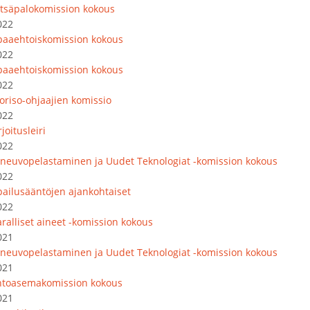
tsäpalokomission kokous
022
paaehtoiskomission kokous
022
paaehtoiskomission kokous
022
oriso-ohjaajien komissio
022
joitusleiri
022
oneuvopelastaminen ja Uudet Teknologiat -komission kokous
022
lpailusääntöjen ajankohtaiset
022
ralliset aineet -komission kokous
021
oneuvopelastaminen ja Uudet Teknologiat -komission kokous
021
ntoasemakomission kokous
021