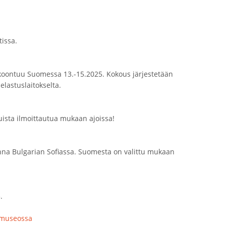
tissa.
okoontuu Suomessa 13.-15.2025. Kokous järjestetään
lastuslaitokselta.
ista ilmoittautua mukaan ajoissa!
na Bulgarian Sofiassa. Suomesta on valittu mukaan
.
umuseossa