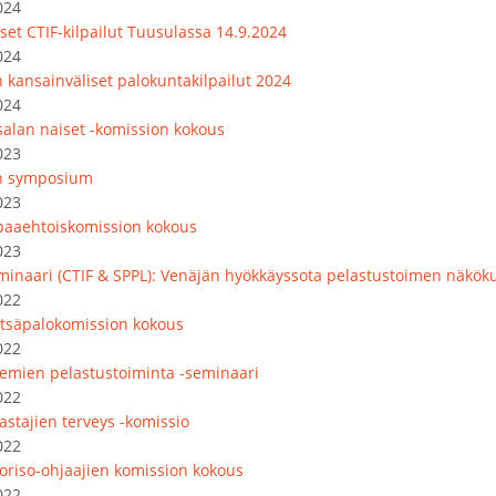
024
set CTIF-kilpailut Tuusulassa 14.9.2024
024
 kansainväliset palokuntakilpailut 2024
024
salan naiset -komission kokous
023
n symposium
023
paaehtoiskomission kokous
023
minaari (CTIF & SPPL): Venäjän hyökkäyssota pelastustoimen näkök
022
tsäpalokomission kokous
022
emien pelastustoiminta -seminaari
022
astajien terveys -komissio
022
oriso-ohjaajien komission kokous
022