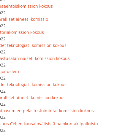
paaehtoiskomission kokous
022
ralliset aineet -komissio
022
storiakomission kokous
022
det teknologiat -komission kokous
022
lastusalan naiset -komission kokous
022
joitusleiri
022
det teknologiat -komission kokous
022
ralliset aineet -komission kokous
022
ntoasemien pelastustoiminta -komission kokous
022
isuus Celjen kansainvälisistä palokuntakilpailuista
022