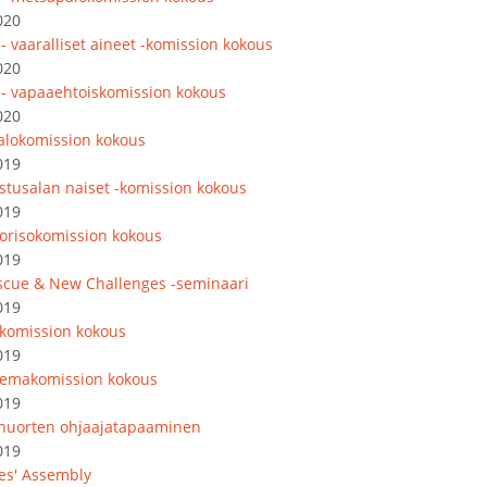
020
- vaaralliset aineet -komission kokous
020
 - vapaaehtoiskomission kokous
020
lokomission kokous
019
astusalan naiset -komission kokous
019
orisokomission kokous
019
escue & New Challenges -seminaari
019
akomission kokous
019
emakomission kokous
019
nuorten ohjaajatapaaminen
019
es' Assembly