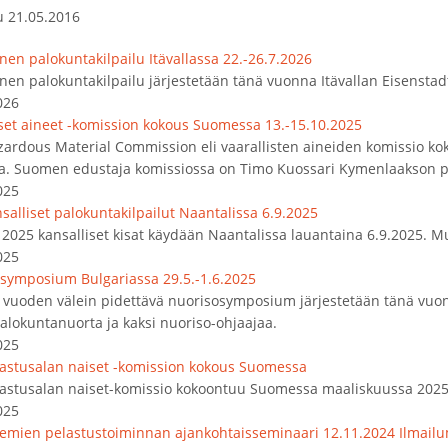
u 21.05.2016
nen palokuntakilpailu Itävallassa 22.-26.7.2026
nen palokuntakilpailu järjestetään tänä vuonna Itävallan Eisenstad
026
iset aineet -komission kokous Suomessa 13.-15.10.2025
zardous Material Commission eli vaarallisten aineiden komissio k
a. Suomen edustaja komissiossa on Timo Kuossari Kymenlaakson pe
025
salliset palokuntakilpailut Naantalissa 6.9.2025
2025 kansalliset kisat käydään Naantalissa lauantaina 6.9.2025. Mu
025
symposium Bulgariassa 29.5.-1.6.2025
vuoden välein pidettävä nuorisosymposium järjestetään tänä vuon
alokuntanuorta ja kaksi nuoriso-ohjaajaa.
025
lastusalan naiset -komission kokous Suomessa
lastusalan naiset-komissio kokoontuu Suomessa maaliskuussa 2025
025
emien pelastustoiminnan ajankohtaisseminaari 12.11.2024 Ilmail