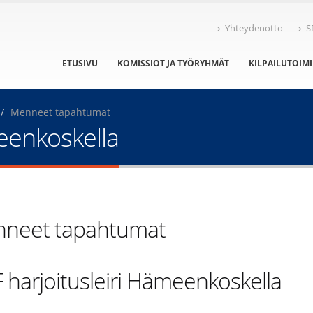
Yhteydenotto
S
ETUSIVU
KOMISSIOT JA TYÖRYHMÄT
KILPAILUTOIM
Menneet tapahtumat
meenkoskella
neet tapahtumat
F harjoitusleiri Hämeenkoskella