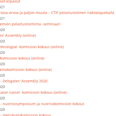
set kilpailut
021
, tasa-arvoa ja paljon muuta – CTIF pelastustoimen näköalapaikalla
021
emien pelastustoiminta -seminaari
020
es' Assembly (online)
020
eknologiat -komission kokous (online)
020
komission kokous (online)
020
emakomission kokous (online)
020
 - Delegates' Assembly 2020
020
salan naiset -komission kokous (online)
020
 - nuorisosymposium ja nuorisokomission kokous
020
 - metsäpalokomission kokous