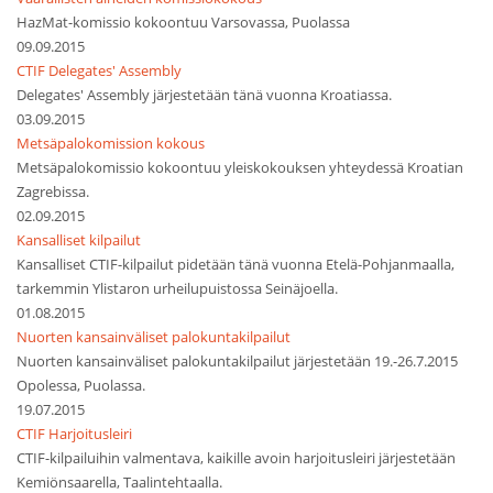
HazMat-komissio kokoontuu Varsovassa, Puolassa
09.09.2015
CTIF Delegates' Assembly
Delegates' Assembly järjestetään tänä vuonna Kroatiassa.
03.09.2015
Metsäpalokomission kokous
Metsäpalokomissio kokoontuu yleiskokouksen yhteydessä Kroatian
Zagrebissa.
02.09.2015
Kansalliset kilpailut
Kansalliset CTIF-kilpailut pidetään tänä vuonna Etelä-Pohjanmaalla,
tarkemmin Ylistaron urheilupuistossa Seinäjoella.
01.08.2015
Nuorten kansainväliset palokuntakilpailut
Nuorten kansainväliset palokuntakilpailut järjestetään 19.-26.7.2015
Opolessa, Puolassa.
19.07.2015
CTIF Harjoitusleiri
CTIF-kilpailuihin valmentava, kaikille avoin harjoitusleiri järjestetään
Kemiönsaarella, Taalintehtaalla.