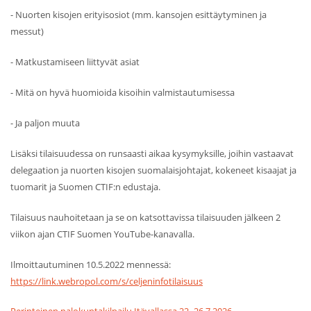
- Nuorten kisojen erityisosiot (mm. kansojen esittäytyminen ja
messut)
- Matkustamiseen liittyvät asiat
- Mitä on hyvä huomioida kisoihin valmistautumisessa
- Ja paljon muuta
Lisäksi tilaisuudessa on runsaasti aikaa kysymyksille, joihin vastaavat
delegaation ja nuorten kisojen suomalaisjohtajat, kokeneet kisaajat ja
tuomarit ja Suomen CTIF:n edustaja.
Tilaisuus nauhoitetaan ja se on katsottavissa tilaisuuden jälkeen 2
viikon ajan CTIF Suomen YouTube-kanavalla.
Ilmoittautuminen 10.5.2022 mennessä:
https://link.webropol.com/s/celjeninfotilaisuus