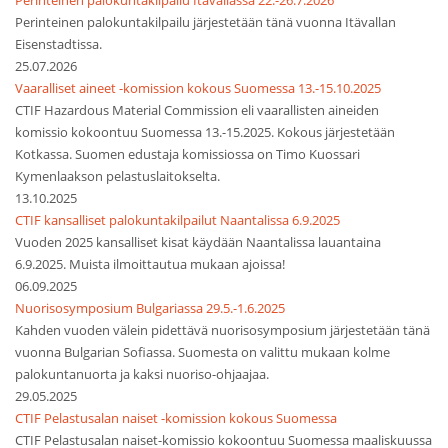
Perinteinen palokuntakilpailu Itävallassa 22.-26.7.2026
Perinteinen palokuntakilpailu järjestetään tänä vuonna Itävallan
Eisenstadtissa.
25.07.2026
Vaaralliset aineet -komission kokous Suomessa 13.-15.10.2025
CTIF Hazardous Material Commission eli vaarallisten aineiden
komissio kokoontuu Suomessa 13.-15.2025. Kokous järjestetään
Kotkassa. Suomen edustaja komissiossa on Timo Kuossari
Kymenlaakson pelastuslaitokselta.
13.10.2025
CTIF kansalliset palokuntakilpailut Naantalissa 6.9.2025
Vuoden 2025 kansalliset kisat käydään Naantalissa lauantaina
6.9.2025. Muista ilmoittautua mukaan ajoissa!
06.09.2025
Nuorisosymposium Bulgariassa 29.5.-1.6.2025
Kahden vuoden välein pidettävä nuorisosymposium järjestetään tänä
vuonna Bulgarian Sofiassa. Suomesta on valittu mukaan kolme
palokuntanuorta ja kaksi nuoriso-ohjaajaa.
29.05.2025
CTIF Pelastusalan naiset -komission kokous Suomessa
CTIF Pelastusalan naiset-komissio kokoontuu Suomessa maaliskuussa