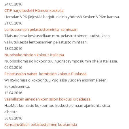
24.05.2016
CTIF harjoitusleiri Hämeenkoskella
Herralan VPK järjestää harjoitusleirin yhdessä Kosken VPK:n kanssa.
21.05.2016
Lentoasemien pelastustoiminta -seminaari
Tilaisuudessa keskustellaan mm. pelastustoimen uudistuksen
vaikutuksesta lentoasemien pelastustoimintaan.
18.05.2016
Nuorisokomission kokous Italiassa
Nuorisokomissio kokoontuu nuorisosymposiumin ohella Italiassa.
05.05.2016
Pelastusalan naiset -komission kokous Puolassa
WFRS-komissio kokoontuu Puolassa vuoden ensimmäiseen
kokoukseensa.
13.04.2016
Vaarallisten aineiden komission kokous Kroatiassa
HazMat-komissio kokoontuu keskustelemaan ajankohtaisista
aiheista.
30.03.2016
Kansainvälisen pelastustoimen kuulumisia