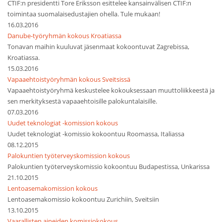
CTIF:n presidentti Tore Eriksson esittelee kansainvälisen CTIF:n
toimintaa suomalaisedustajien ohella. Tule mukaan!
16.03.2016
Danube-työryhmän kokous Kroatiassa
Tonavan maihin kuuluvat jäsenmaat kokoontuvat Zagrebissa,
Kroatiassa.
15.03.2016
Vapaaehtoistyöryhmän kokous Sveitsissä
Vapaaehtoistyöryhmä keskustelee kokouksessaan muuttoliikkeestä ja
sen merkityksestä vapaaehtoisille palokuntalaisille.
07.03.2016
Uudet teknologiat -komission kokous
Uudet teknologiat -komissio kokoontuu Roomassa, Italiassa
08.12.2015
Palokuntien työterveyskomission kokous
Palokuntien työterveyskomissio kokoontuu Budapestissa, Unkarissa
21.10.2015
Lentoasemakomission kokous
Lentoasemakomissio kokoontuu Zurichiin, Sveitsiin
13.10.2015
Vaarallisten aineiden komissiokokous