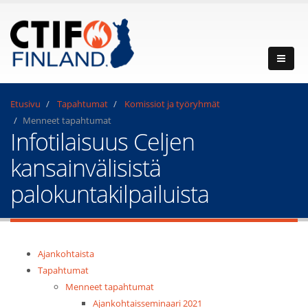
Etusivu
Tapahtumat
Komissiot ja työryhmät
Menneet tapahtumat
Infotilaisuus Celjen
kansainvälisistä
palokuntakilpailuista
Ajankohtaista
Tapahtumat
Menneet tapahtumat
Ajankohtaisseminaari 2021