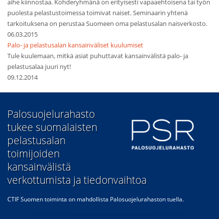
aihe kiinnostaa. Kohderyhmänä on erityisesti vapaaehtoisena tai työn
puolesta pelastustoimessa toimivat naiset. Seminaarin yhtenä
tarkoituksena on perustaa Suomeen oma pelastusalan naisverkosto.
06.03.2015
Palo- ja pelastusalan kansainväliset kuulumiset
Tule kuulemaan, mitkä asiat puhuttavat kansainvälistä palo- ja
pelastusalaa juuri nyt!
09.12.2014
​Palosuojelurahasto
tukee suomalaisten
pelastusalan
toimijoiden
kansainvälistä
verkottumista ja tiedonvaihtoa
CTIF Suomen toiminta on mahdollista Palosuojelurahaston tuella.