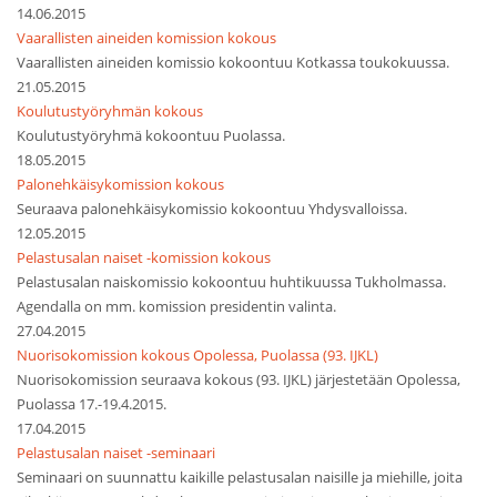
14.06.2015
Vaarallisten aineiden komission kokous
Vaarallisten aineiden komissio kokoontuu Kotkassa toukokuussa.
21.05.2015
Koulutustyöryhmän kokous
Koulutustyöryhmä kokoontuu Puolassa.
18.05.2015
Palonehkäisykomission kokous
Seuraava palonehkäisykomissio kokoontuu Yhdysvalloissa.
12.05.2015
Pelastusalan naiset -komission kokous
Pelastusalan naiskomissio kokoontuu huhtikuussa Tukholmassa.
Agendalla on mm. komission presidentin valinta.
27.04.2015
Nuorisokomission kokous Opolessa, Puolassa (93. IJKL)
Nuorisokomission seuraava kokous (93. IJKL) järjestetään Opolessa,
Puolassa 17.-19.4.2015.
17.04.2015
Pelastusalan naiset -seminaari
Seminaari on suunnattu kaikille pelastusalan naisille ja miehille, joita