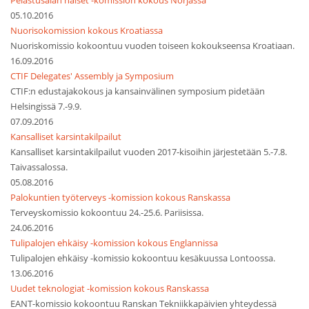
Pelastusalan naiset -komission kokous Norjassa
05.10.2016
Nuorisokomission kokous Kroatiassa
Nuoriskomissio kokoontuu vuoden toiseen kokoukseensa Kroatiaan.
16.09.2016
CTIF Delegates' Assembly ja Symposium
CTIF:n edustajakokous ja kansainvälinen symposium pidetään
Helsingissä 7.-9.9.
07.09.2016
Kansalliset karsintakilpailut
Kansalliset karsintakilpailut vuoden 2017-kisoihin järjestetään 5.-7.8.
Taivassalossa.
05.08.2016
Palokuntien työterveys -komission kokous Ranskassa
Terveyskomissio kokoontuu 24.-25.6. Pariisissa.
24.06.2016
Tulipalojen ehkäisy -komission kokous Englannissa
Tulipalojen ehkäisy -komissio kokoontuu kesäkuussa Lontoossa.
13.06.2016
Uudet teknologiat -komission kokous Ranskassa
EANT-komissio kokoontuu Ranskan Tekniikkapäivien yhteydessä