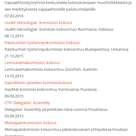
Vapaaehtoistyöryhmä keskustelee kokouksessaan muuttoliikkeestä ja
sen merkityksestä vapaaehtoisille palokuntalaisille.
07.03.2016
Uudet teknologiat -komission kokous
Uudet teknologiat -komissio kokoontuu Roomassa, Italiassa
08.12.2015
Palokuntien työterveyskomission kokous
Palokuntien työterveyskomissio kokoontuu Budapestissa, Unkarissa
21.10.2015
Lentoasemakomission kokous
Lentoasemakomissio kokoontuu Zurichiin, Sveitsiin
13.10.2015
Vaarallisten aineiden komissiokokous
HazMat-komissio kokoontuu Varsovassa, Puolassa
09.09.2015
CTIF Delegates' Assembly
Delegates' Assembly järjestetään tänä vuonna Kroatiassa.
03.09.2015
Metsäpalokomission kokous
Metsäpalokomissio kokoontuu yleiskokouksen yhteydessä Kroatian