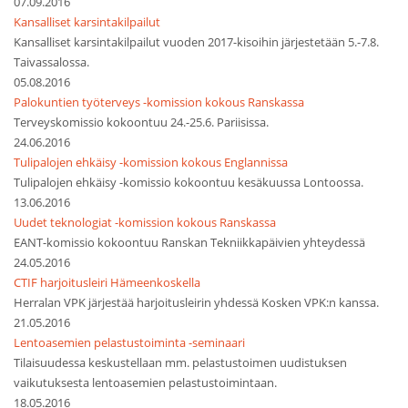
07.09.2016
Kansalliset karsintakilpailut
Kansalliset karsintakilpailut vuoden 2017-kisoihin järjestetään 5.-7.8.
Taivassalossa.
05.08.2016
Palokuntien työterveys -komission kokous Ranskassa
Terveyskomissio kokoontuu 24.-25.6. Pariisissa.
24.06.2016
Tulipalojen ehkäisy -komission kokous Englannissa
Tulipalojen ehkäisy -komissio kokoontuu kesäkuussa Lontoossa.
13.06.2016
Uudet teknologiat -komission kokous Ranskassa
EANT-komissio kokoontuu Ranskan Tekniikkapäivien yhteydessä
24.05.2016
CTIF harjoitusleiri Hämeenkoskella
Herralan VPK järjestää harjoitusleirin yhdessä Kosken VPK:n kanssa.
21.05.2016
Lentoasemien pelastustoiminta -seminaari
Tilaisuudessa keskustellaan mm. pelastustoimen uudistuksen
vaikutuksesta lentoasemien pelastustoimintaan.
18.05.2016