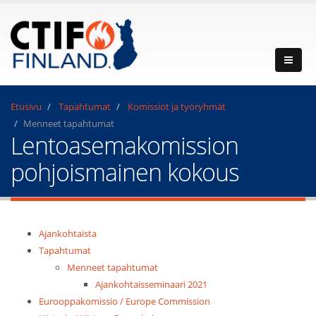
Etusivu
Tapahtumat
Komissiot ja työryhmät
Menneet tapahtumat
Lentoasemakomission
pohjoismainen kokous
Ajankohtaista
Tapahtumat
Menneet tapahtumat
Ajankohtaisseminaari 2021
Eurooppakomissio / Europe Commission