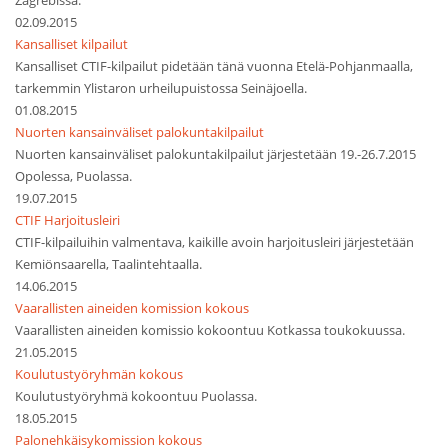
Zagrebissa.
02.09.2015
Kansalliset kilpailut
Kansalliset CTIF-kilpailut pidetään tänä vuonna Etelä-Pohjanmaalla,
tarkemmin Ylistaron urheilupuistossa Seinäjoella.
01.08.2015
Nuorten kansainväliset palokuntakilpailut
Nuorten kansainväliset palokuntakilpailut järjestetään 19.-26.7.2015
Opolessa, Puolassa.
19.07.2015
CTIF Harjoitusleiri
CTIF-kilpailuihin valmentava, kaikille avoin harjoitusleiri järjestetään
Kemiönsaarella, Taalintehtaalla.
14.06.2015
Vaarallisten aineiden komission kokous
Vaarallisten aineiden komissio kokoontuu Kotkassa toukokuussa.
21.05.2015
Koulutustyöryhmän kokous
Koulutustyöryhmä kokoontuu Puolassa.
18.05.2015
Palonehkäisykomission kokous