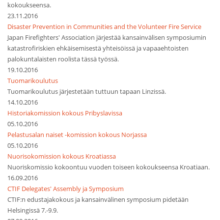
kokoukseensa.
23.11.2016
Disaster Prevention in Communities and the Volunteer Fire Service
Japan Firefighters' Association järjestää kansainvälisen symposiumin
katastrofiriskien ehkäisemisestä yhteisöissä ja vapaaehtoisten
palokuntalaisten roolista tässä työssä.
19.10.2016
Tuomarikoulutus
Tuomarikoulutus järjestetään tuttuun tapaan Linzissä.
14.10.2016
Historiakomission kokous Pribyslavissa
05.10.2016
Pelastusalan naiset -komission kokous Norjassa
05.10.2016
Nuorisokomission kokous Kroatiassa
Nuoriskomissio kokoontuu vuoden toiseen kokoukseensa Kroatiaan.
16.09.2016
CTIF Delegates' Assembly ja Symposium
CTIF:n edustajakokous ja kansainvälinen symposium pidetään
Helsingissä 7.-9.9.