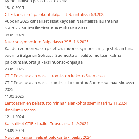
Kymenlaakson pelastuslaitokselta.
13.10.2025
CTIF kansalliset palokuntakilpailut Naantalissa 6.9.2025
Vuoden 2025 kansalliset kisat käydään Naantalissa lauantaina
6.9.2025. Muista ilmoittautua mukaan ajoissa!
06.09.2025
Nuorisosymposium Bulgariassa 29.5.-1.6.2025
Kahden vuoden välein pidettävä nuorisosymposium järjestetään tänä
vuonna Bulgarian Sofiassa. Suomesta on valittu mukaan kolme
palokuntanuorta ja kaksi nuoriso-ohjaajaa.
29.05.2025
CTIF Pelastusalan naiset -komission kokous Suomessa
CTIF Pelastusalan naiset-komissio kokoontuu Suomessa maaliskuussa
2025.
11.03.2025
Lentoasemien pelastustoiminnan ajankohtaisseminaari 12.11.2024
Ilmailumuseossa
12.11.2024
Kansalliset CTIF-kilpailut Tuusulassa 14.9.2024
14.09.2024
Nuorten kansainväliset palokuntakilpailut 2024