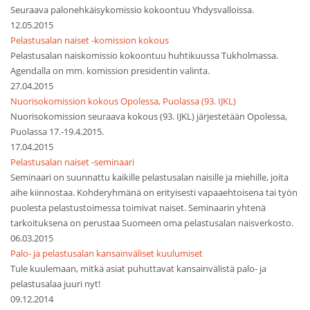
Seuraava palonehkäisykomissio kokoontuu Yhdysvalloissa.
12.05.2015
Pelastusalan naiset -komission kokous
Pelastusalan naiskomissio kokoontuu huhtikuussa Tukholmassa.
Agendalla on mm. komission presidentin valinta.
27.04.2015
Nuorisokomission kokous Opolessa, Puolassa (93. IJKL)
Nuorisokomission seuraava kokous (93. IJKL) järjestetään Opolessa,
Puolassa 17.-19.4.2015.
17.04.2015
Pelastusalan naiset -seminaari
Seminaari on suunnattu kaikille pelastusalan naisille ja miehille, joita
aihe kiinnostaa. Kohderyhmänä on erityisesti vapaaehtoisena tai työn
puolesta pelastustoimessa toimivat naiset. Seminaarin yhtenä
tarkoituksena on perustaa Suomeen oma pelastusalan naisverkosto.
06.03.2015
Palo- ja pelastusalan kansainväliset kuulumiset
Tule kuulemaan, mitkä asiat puhuttavat kansainvälistä palo- ja
pelastusalaa juuri nyt!
09.12.2014