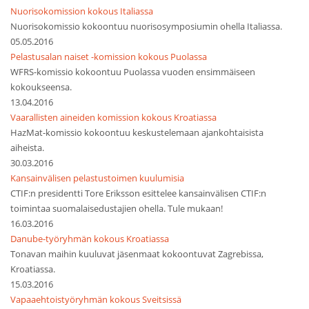
Nuorisokomission kokous Italiassa
Nuorisokomissio kokoontuu nuorisosymposiumin ohella Italiassa.
05.05.2016
Pelastusalan naiset -komission kokous Puolassa
WFRS-komissio kokoontuu Puolassa vuoden ensimmäiseen
kokoukseensa.
13.04.2016
Vaarallisten aineiden komission kokous Kroatiassa
HazMat-komissio kokoontuu keskustelemaan ajankohtaisista
aiheista.
30.03.2016
Kansainvälisen pelastustoimen kuulumisia
CTIF:n presidentti Tore Eriksson esittelee kansainvälisen CTIF:n
toimintaa suomalaisedustajien ohella. Tule mukaan!
16.03.2016
Danube-työryhmän kokous Kroatiassa
Tonavan maihin kuuluvat jäsenmaat kokoontuvat Zagrebissa,
Kroatiassa.
15.03.2016
Vapaaehtoistyöryhmän kokous Sveitsissä