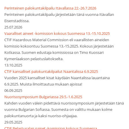
Perinteinen palokuntakilpailu Itävallassa 22.-26.7.2026
Perinteinen palokuntakilpailu järjestetään tänä vuonna Itävallan
Eisenstadtissa.
25.07.2026
Vaaralliset aineet -komission kokous Suomessa 13.-15.10.2025
CTIF Hazardous Material Commission eli vaarallisten aineiden
komissio kokoontuu Suomessa 13.-15.2025. Kokous järjestetään
Kotkassa. Suomen edustaja komissiossa on Timo Kuossari
Kymenlaakson pelastuslaitokselta.
13.10.2025
CTIF kansalliset palokuntakilpailut Naantalissa 6.9.2025
Vuoden 2025 kansalliset kisat käydään Naantalissa lauantaina
6.9.2025. Muista ilmoittautua mukaan ajoissa!
06.09.2025
Nuorisosymposium Bulgariassa 29.5.-1.6.2025
Kahden vuoden välein pidettävä nuorisosymposium järjestetään tänä
vuonna Bulgarian Sofiassa. Suomesta on valittu mukaan kolme
palokuntanuorta ja kaksi nuoriso-ohjaajaa.
29.05.2025
CTIF Pelastusalan naiset -komission kokous Suomessa