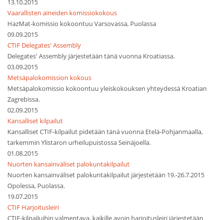
13.10.2015
Vaarallisten aineiden komissiokokous
HazMat-komissio kokoontuu Varsovassa, Puolassa
09.09.2015
CTIF Delegates' Assembly
Delegates' Assembly järjestetään tänä vuonna Kroatiassa.
03.09.2015
Metsäpalokomission kokous
Metsäpalokomissio kokoontuu yleiskokouksen yhteydessä Kroatian
Zagrebissa.
02.09.2015
Kansalliset kilpailut
Kansalliset CTIF-kilpailut pidetään tänä vuonna Etelä-Pohjanmaalla,
tarkemmin Ylistaron urheilupuistossa Seinäjoella.
01.08.2015
Nuorten kansainväliset palokuntakilpailut
Nuorten kansainväliset palokuntakilpailut järjestetään 19.-26.7.2015
Opolessa, Puolassa.
19.07.2015
CTIF Harjoitusleiri
CTIF-kilpailuihin valmentava, kaikille avoin harjoitusleiri järjestetään