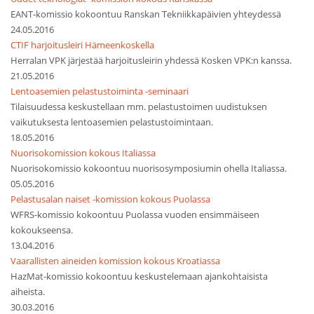
EANT-komissio kokoontuu Ranskan Tekniikkapäivien yhteydessä
24.05.2016
CTIF harjoitusleiri Hämeenkoskella
Herralan VPK järjestää harjoitusleirin yhdessä Kosken VPK:n kanssa.
21.05.2016
Lentoasemien pelastustoiminta -seminaari
Tilaisuudessa keskustellaan mm. pelastustoimen uudistuksen
vaikutuksesta lentoasemien pelastustoimintaan.
18.05.2016
Nuorisokomission kokous Italiassa
Nuorisokomissio kokoontuu nuorisosymposiumin ohella Italiassa.
05.05.2016
Pelastusalan naiset -komission kokous Puolassa
WFRS-komissio kokoontuu Puolassa vuoden ensimmäiseen
kokoukseensa.
13.04.2016
Vaarallisten aineiden komission kokous Kroatiassa
HazMat-komissio kokoontuu keskustelemaan ajankohtaisista
aiheista.
30.03.2016