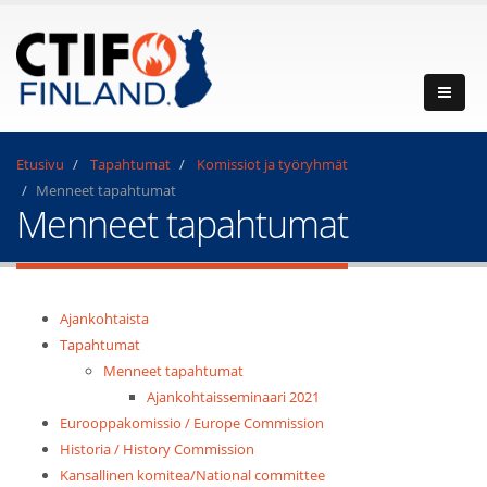
Etusivu
Tapahtumat
Komissiot ja työryhmät
Menneet tapahtumat
Menneet tapahtumat
Ajankohtaista
Tapahtumat
Menneet tapahtumat
Ajankohtaisseminaari 2021
Eurooppakomissio / Europe Commission
Historia / History Commission
Kansallinen komitea/National committee