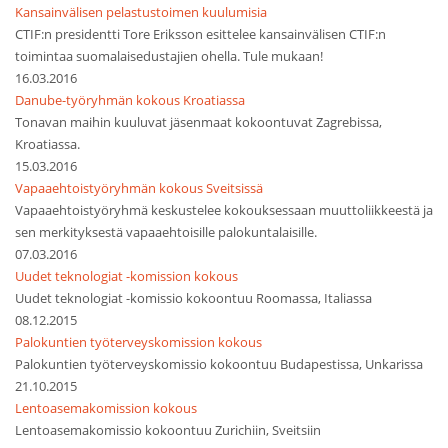
Kansainvälisen pelastustoimen kuulumisia
CTIF:n presidentti Tore Eriksson esittelee kansainvälisen CTIF:n
toimintaa suomalaisedustajien ohella. Tule mukaan!
16.03.2016
Danube-työryhmän kokous Kroatiassa
Tonavan maihin kuuluvat jäsenmaat kokoontuvat Zagrebissa,
Kroatiassa.
15.03.2016
Vapaaehtoistyöryhmän kokous Sveitsissä
Vapaaehtoistyöryhmä keskustelee kokouksessaan muuttoliikkeestä ja
sen merkityksestä vapaaehtoisille palokuntalaisille.
07.03.2016
Uudet teknologiat -komission kokous
Uudet teknologiat -komissio kokoontuu Roomassa, Italiassa
08.12.2015
Palokuntien työterveyskomission kokous
Palokuntien työterveyskomissio kokoontuu Budapestissa, Unkarissa
21.10.2015
Lentoasemakomission kokous
Lentoasemakomissio kokoontuu Zurichiin, Sveitsiin