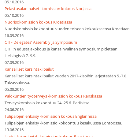
05.10.2016
Pelastusalan naiset -komission kokous Norjassa
05.10.2016
Nuorisokomission kokous Kroatiassa
Nuoriskomissio kokoontuu vuoden toiseen kokoukseensa Kroatiaan.
16.09.2016
CTIF Delegates' Assembly ja Symposium
CTIF:n edustajakokous ja kansainvälinen symposium pidetään
Helsingissä 7.-9.9.
07.09.2016
Kansalliset karsintakilpailut
Kansalliset karsintakilpailut vuoden 2017-kisoihin järjestetään 5.-7.8.
Taivassalossa.
05.08.2016
Palokuntien työterveys -komission kokous Ranskassa
Terveyskomissio kokoontuu 24.-25.6. Pariisissa.
24.06.2016
Tulipalojen ehkäisy -komission kokous Englannissa
Tulipalojen ehkäisy -komissio kokoontuu kesäkuussa Lontoossa.
13.06.2016
Uudet teknologiat -komission kokous Ranskassa