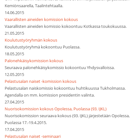
Kemiönsaarella, Taalintehtaalla.
14.06.2015
Vaarallisten aineiden komission kokous
Vaarallisten aineiden komissio kokoontuu Kotkassa toukokuussa.
21.05.2015
Koulutustyöryhmän kokous
Koulutustyöryhmä kokoontuu Puolassa.
18.05.2015
Palonehkäisykomission kokous
Seuraava palonehkäisykomissio kokoontuu Yhdysvalloissa.
12.05.2015
Pelastusalan naiset -komission kokous
Pelastusalan naiskomissio kokoontuu huhtikuussa Tukholmassa.
Agendalla on mm. komission presidentin valinta.
27.04.2015
Nuorisokomission kokous Opolessa, Puolassa (93. IJKL)
Nuorisokomission seuraava kokous (93. IJKL) järjestetään Opolessa,
Puolassa 17.-19.4.2015.
17.04.2015
Pelastusalan naiset -seminaari